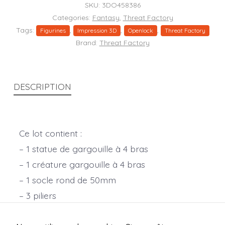
quantity
SKU:
3DO458386
Categories:
Fantasy
,
Threat Factory
Tags:
,
,
,
Figurines
Impression 3D
Openlock
Threat Factory
Brand:
Threat Factory
DESCRIPTION
Ce lot contient :
– 1 statue de gargouille à 4 bras
– 1 créature gargouille à 4 bras
– 1 socle rond de 50mm
– 3 piliers