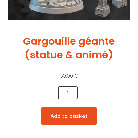
Gargouille géante
(statue & animé)
30,00
€
Gargouille
géante
(statue
Add to basket
&
animé)