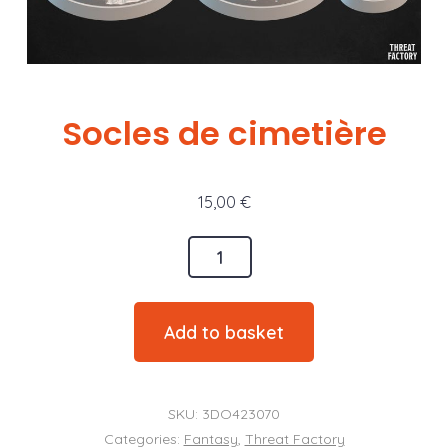
Socles de cimetière
15,00
€
Socles
de
cimetière
Add to basket
quantity
SKU:
3DO423070
Categories:
Fantasy
,
Threat Factory