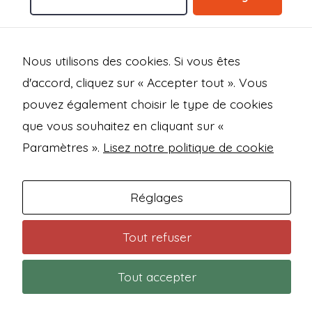
Nous utilisons des cookies. Si vous êtes
Open
Open
Open
Open
d'accord, cliquez sur « Accepter tout ». Vous
Facebook
Instagram
Mastodon
Bluesky
Mentions légales
pouvez également choisir le type de cookies
in
in
in
in
que vous souhaitez en cliquant sur «
Politique de confidentialité
a
a
a
a
Paramètres ».
Lisez notre politique de cookie
new
new
new
new
Conditions générales de vente
tab
tab
tab
tab
Contact
Réglages
© 2026
Trashfire Studio
Tout refuser
Tout accepter