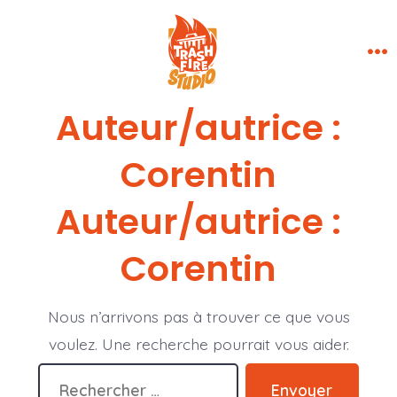
Aller
×
au
contenu
Me
Auteur/autrice :
Corentin
Auteur/autrice :
Corentin
Nous n’arrivons pas à trouver ce que vous
voulez. Une recherche pourrait vous aider.
Rechercher :
Envoyer