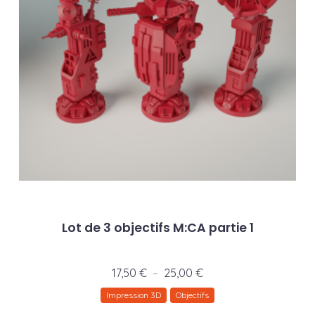
sur
la
page
du
produ
Lot de 3 objectifs M:CA partie 1
Plage
17,50
€
25,00
€
–
de
Impression 3D
Objectifs
prix :
Ce