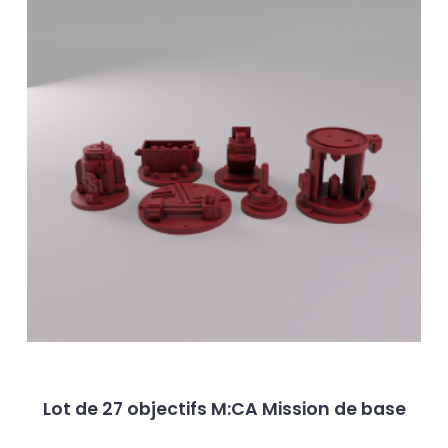
peuve
être
choisi
sur
la
page
du
produ
Lot de 27 objectifs M:CA Mission de base