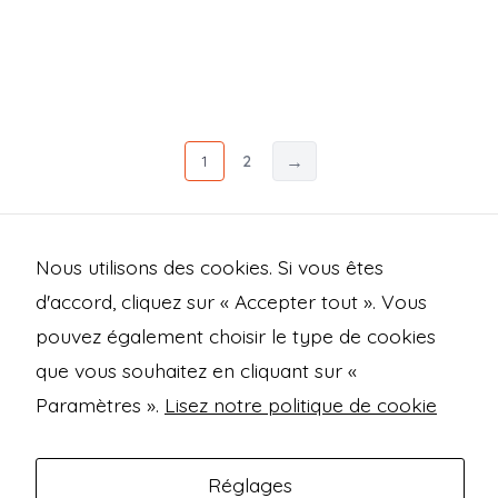
→
1
2
Nous utilisons des cookies. Si vous êtes
d'accord, cliquez sur « Accepter tout ». Vous
pouvez également choisir le type de cookies
Open
Open
Open
Open
que vous souhaitez en cliquant sur «
Facebook
Instagram
Mastodon
Bluesky
Paramètres ».
Lisez notre politique de cookie
Mentions légales
in
in
in
in
Politique de confidentialité
a
a
a
a
Réglages