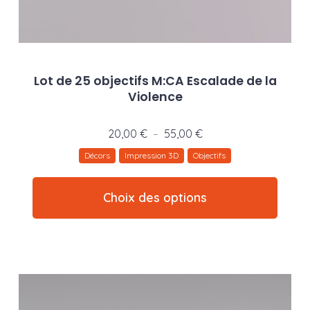
Lot de 25 objectifs M:CA Escalade de la
Violence
Plage
20,00
€
55,00
€
–
de
Décors
Impression 3D
Objectifs
prix :
Ce
20,00 €
produ
Choix des options
à
a
55,00 €
plusie
variat
Les
optio