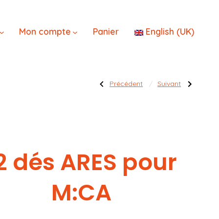
×
Mon compte
Panier
English (UK)
Navigatio
Publication
Publication
Précédent
Suivant
précédente :
suivante :
Aurora
Night
Panthers
–
de
Ordre
l’article
2 dés ARES pour
M:CA