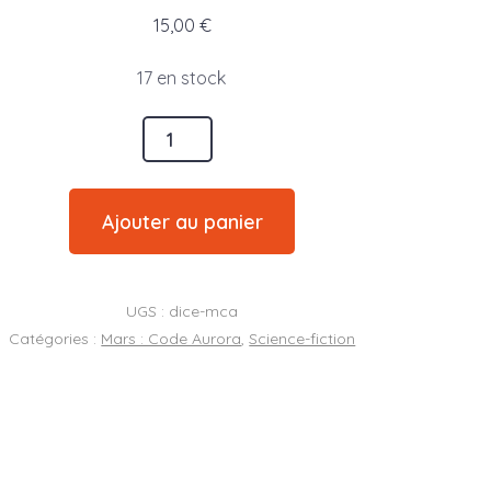
15,00
€
17 en stock
é
Ajouter au panier
UGS :
dice-mca
Catégories :
Mars : Code Aurora
,
Science-fiction