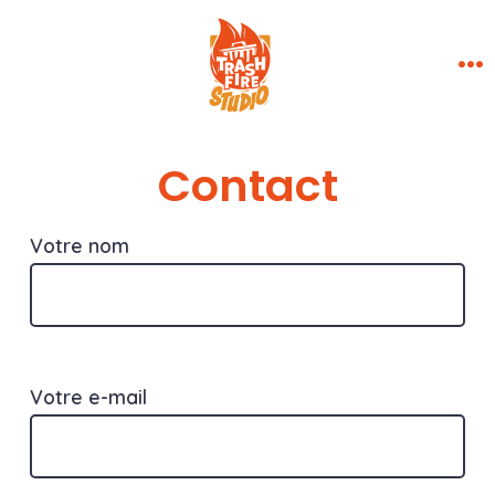
Aller
×
au
contenu
Me
Contact
Votre nom
Votre e-mail