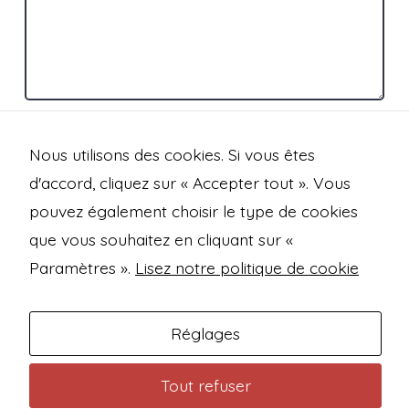
Nous utilisons des cookies. Si vous êtes
d'accord, cliquez sur « Accepter tout ». Vous
pouvez également choisir le type de cookies
que vous souhaitez en cliquant sur «
Open
Open
Open
Open
Paramètres ».
Lisez notre politique de cookie
Facebook
Instagram
Mastodon
Bluesky
Mentions légales
in
in
in
in
Politique de confidentialité
Réglages
a
a
a
a
new
new
new
new
Conditions générales de vente
Tout refuser
tab
tab
tab
tab