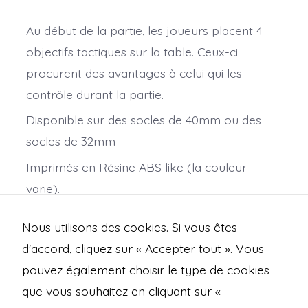
Au début de la partie, les joueurs placent 4
objectifs tactiques sur la table. Ceux-ci
procurent des avantages à celui qui les
contrôle durant la partie.
Disponible sur des socles de 40mm ou des
socles de 32mm
Imprimés en Résine ABS like (la couleur
varie).
Modélisation : Corentin Calvez et Samy
Nous utilisons des cookies. Si vous êtes
« Esprit » Maronnier.
d'accord, cliquez sur « Accepter tout ». Vous
pouvez également choisir le type de cookies
que vous souhaitez en cliquant sur «
Open
Open
Open
Open