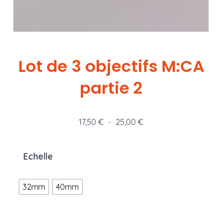
Lot de 3 objectifs M:CA
partie 2
Plage
17,50
€
–
25,00
€
de
prix :
Echelle
17,50 €
à
32mm
40mm
25,00 €