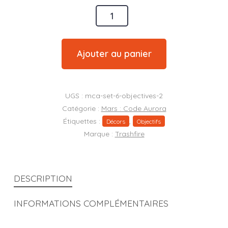
quantité
de
Lot
Ajouter au panier
de
3
objectifs
UGS :
mca-set-6-objectives-2
M:CA
Catégorie :
Mars : Code Aurora
Étiquettes :
,
partie
Décors
Objectifs
Marque :
Trashfire
2
DESCRIPTION
INFORMATIONS COMPLÉMENTAIRES