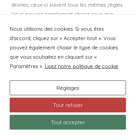
drones, ceux-ci suivent tous les mêmes règles.
Vous pouvez simplement choisir ceux que
vous préférez ou qui collent le plus à votre
Nous utilisons des cookies. Si vous êtes
table de jeu.
d'accord, cliquez sur « Accepter tout ». Vous
pouvez également choisir le type de cookies
que vous souhaitez en cliquant sur «
Open
Open
Open
Open
Paramètres ».
Lisez notre politique de cookie
Facebook
Instagram
Mastodon
Bluesky
Mentions légales
in
in
in
in
Politique de confidentialité
Réglages
a
a
a
a
new
new
new
new
Conditions générales de vente
Tout refuser
tab
tab
tab
tab
Contact
Tout accepter
© 2026
Trashfire Studio