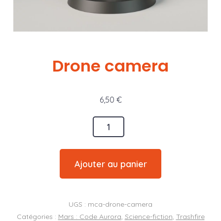
Drone camera
6,50
€
quantité
de
Drone
Ajouter au panier
camera
UGS :
mca-drone-camera
Catégories :
Mars : Code Aurora
,
Science-fiction
,
Trashfire