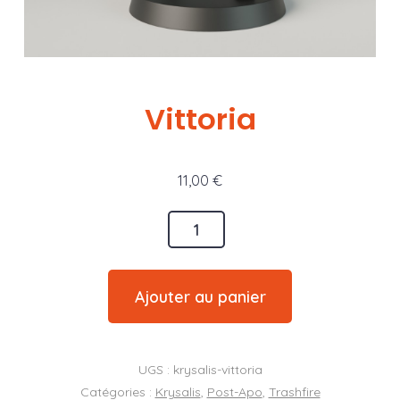
Vittoria
11,00
€
quantité
de
Vittoria
Ajouter au panier
UGS :
krysalis-vittoria
Catégories :
Krysalis
,
Post-Apo
,
Trashfire