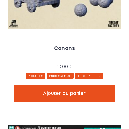
Canons
10,00
€
Figurines
Impression 3D
Threat Factory
Ajouter au panier