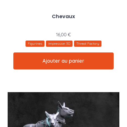
Chevaux
16,00
€
Figurines
Impression 3D
Threat Factory
Ajouter au panier