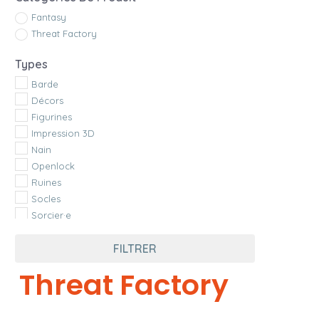
Fantasy
Threat Factory
Types
Barde
Décors
Figurines
Impression 3D
Nain
Openlock
Ruines
Socles
Sorcier·e
Sorts
FILTRER
Threat Factory
Threat Factory