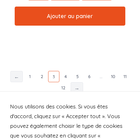
Ajouter au panier
←
1
2
3
4
5
6
…
10
11
→
12
Nous utilisons des cookies. Si vous êtes
d'accord, cliquez sur « Accepter tout ». Vous
pouvez également choisir le type de cookies
Open
Open
Open
Open
que vous souhaitez en cliquant sur «