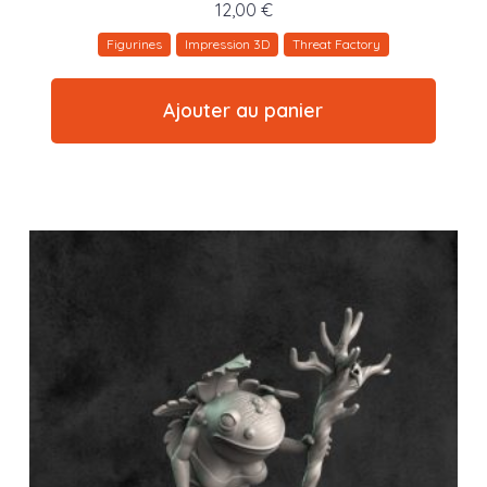
12,00
€
Figurines
Impression 3D
Threat Factory
Ajouter au panier