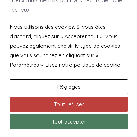
de jeux.
Disponible en résine ou filament (pla).
Nous utilisons des cookies. Si vous êtes
Echelle : 28mm
d'accord, cliquez sur « Accepter tout ». Vous
pouvez également choisir le type de cookies
que vous souhaitez en cliquant sur «
Open
Open
Open
Open
Paramètres ».
Lisez notre politique de cookie
Facebook
Instagram
Mastodon
Bluesky
Mentions légales
in
in
in
in
Politique de confidentialité
Réglages
a
a
a
a
new
new
new
new
Conditions générales de vente
Tout refuser
tab
tab
tab
tab
Contact
Tout accepter
© 2026
Trashfire Studio