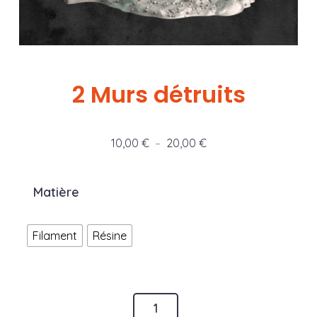
2 Murs détruits
Plage
10,00
€
–
20,00
€
de
prix :
Matière
10,00 €
à
Filament
Résine
20,00 €
quantité