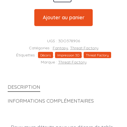
de
2
Ajouter au panier
Murs
détruits
UGS :
3DO378906
Catégories :
Fantasy
,
Threat Factory
Étiquettes :
,
,
Décors
Impression 3D
Threat Factory
Marque :
Threat Factory
DESCRIPTION
INFORMATIONS COMPLÉMENTAIRES
Deux murs détruits pour vos décors de table