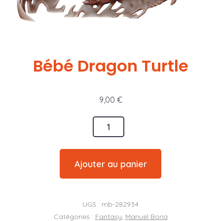
Bébé Dragon Turtle
9,00
€
quantité
de
Bébé
Ajouter au panier
Dragon
Turtle
UGS :
mb-282934
Catégories :
Fantasy
,
Manuel Boria