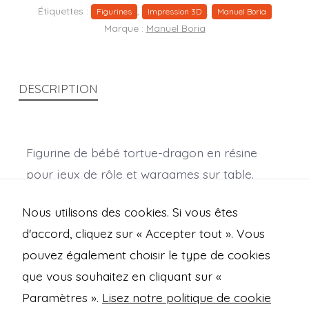
Étiquettes :
,
,
Figurines
Impression 3D
Manuel Boria
Marque :
Manuel Boria
DESCRIPTION
Figurine de bébé tortue-dragon en résine
pour jeux de rôle et wargames sur table.
Variante sans effet d’eau.
Nous utilisons des cookies. Si vous êtes
(Dimensions en mm : X 60,4 ; Y 65 ; Z 67)
d'accord, cliquez sur « Accepter tout ». Vous
pouvez également choisir le type de cookies
que vous souhaitez en cliquant sur «
Open
Open
Open
Open
Paramètres ».
Lisez notre politique de cookie