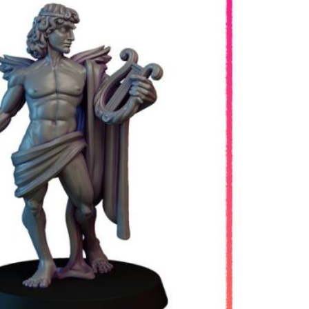
quantit
de
Bae
Victis
:
Love
Messen
32MM