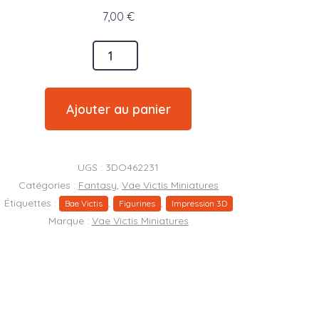
7,00
€
é
Ajouter au panier
UGS :
3DO462231
ger
Catégories :
Fantasy
,
Vae Victis Miniatures
Étiquettes :
,
,
Bae Victis
Figurines
Impression 3D
Marque :
Vae Victis Miniatures