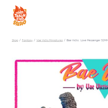
Aller
au
contenu
Shop
/
Fantasy
/
Vae Victis Miniatures
/
Bae Victis : Love Messenger 32M