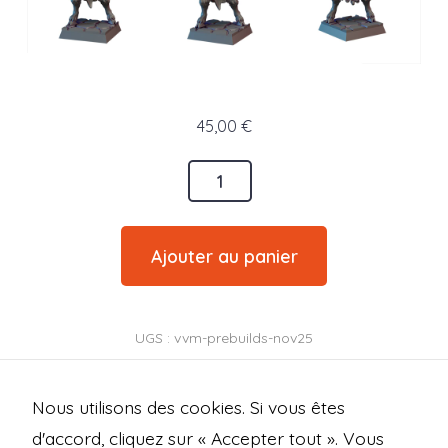
45,00
€
Quantité
Ajouter au panier
UGS :
vvm-prebuilds-nov25
Catégorie :
Vae Victis Miniatures
Étiquettes :
,
,
Cultistes
Figurines
Impression 3D
Nous utilisons des cookies. Si vous êtes
Marque :
Vae Victis Miniatures
d'accord, cliquez sur « Accepter tout ». Vous