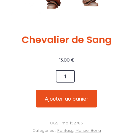
Chevalier de Sang
13,00
€
quantité
de
Chevalier
Ajouter au panier
de
Sang
UGS :
mb-152785
Catégories :
Fantasy
,
Manuel Boria