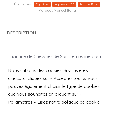
Étiquettes :
,
,
Figurines
Impression 3D
Manuel Boria
Marque :
Manuel Boria
DESCRIPTION
Figurine de Chevalier de Sang en résine pour
jeux de rôle et wargames.
Nous utilisons des cookies. Si vous êtes
(Dimensions en mm : X 49,6 ; Y 40 ; Z 65,5)
d'accord, cliquez sur « Accepter tout ». Vous
pouvez également choisir le type de cookies
que vous souhaitez en cliquant sur «
Open
Open
Open
Open
Paramètres ».
Lisez notre politique de cookie
Facebook
Instagram
Mastodon
Bluesky
Mentions légales