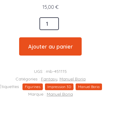
15,00
€
é
Ajouter au panier
l
UGS :
mb-451115
Catégories :
Fantasy
,
Manuel Boria
Étiquettes :
,
,
Figurines
Impression 3D
Manuel Boria
Marque :
Manuel Boria