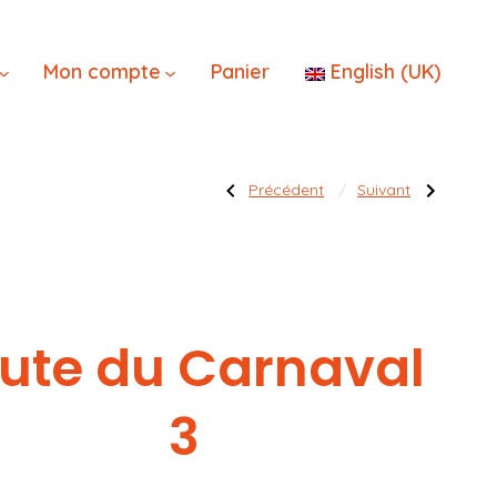
×
Mon compte
Panier
English (UK)
Navigatio
Publication
Publication
Précédent
Suivant
précédente :
suivante :
Bouffon
Tech
–
Rat
Le
Ogre
de
Corrompu
2
l’article
rute du Carnaval
3