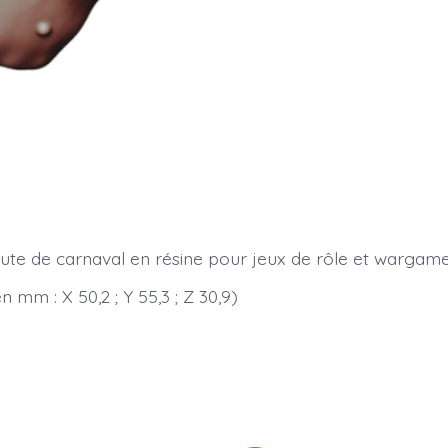
rute de carnaval en résine pour jeux de rôle et wargame
 mm : X 50,2 ; Y 55,3 ; Z 30,9)