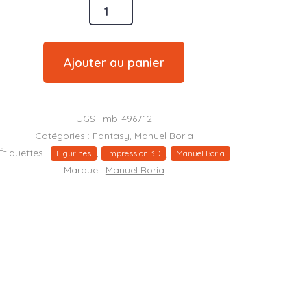
é
on
Ajouter au panier
UGS :
mb-496712
Catégories :
Fantasy
,
Manuel Boria
Étiquettes :
,
,
Figurines
Impression 3D
Manuel Boria
Marque :
Manuel Boria