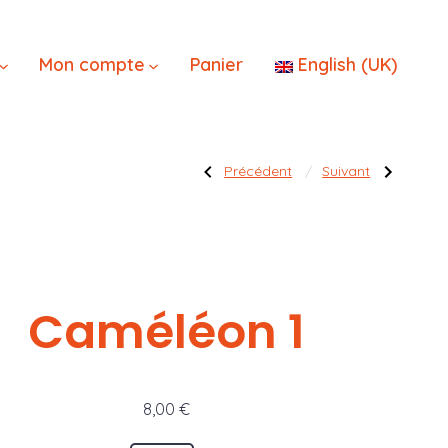
×
Mon compte
Panier
English (UK)
Navigatio
Publication
Publication
Précédent
Suivant
précédente :
suivante :
Caméléon
Voyant
2
de
la
de
Peste
l’article
Caméléon 1
8,00
€