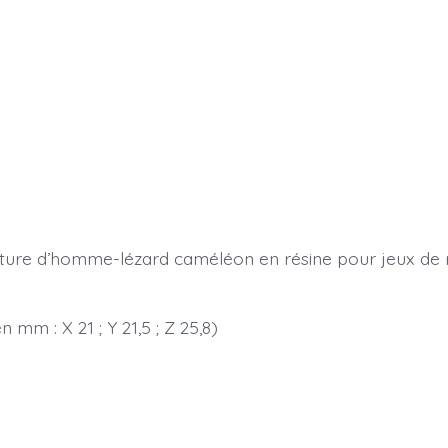
ature d’homme-lézard caméléon en résine pour jeux de r
 mm : X 21 ; Y 21,5 ; Z 25,8)