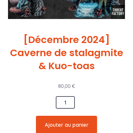
[Décembre 2024]
Caverne de stalagmite
& Kuo-toas
80,00
€
quantité
de
[Décembre
Ajouter au panier
2024]