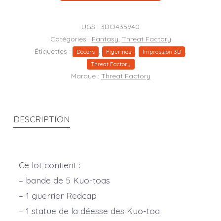
Caverne
de
UGS :
3DO435940
stalagmite
Catégories :
Fantasy
,
Threat Factory
Étiquettes :
,
,
,
&
Décors
Figurines
Impression 3D
Threat Factory
Kuo-
Marque :
Threat Factory
toas
DESCRIPTION
Ce lot contient :
– bande de 5 Kuo-toas
– 1 guerrier Redcap
– 1 statue de la déesse des Kuo-toa