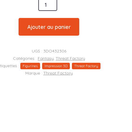
é
Ajouter au panier
en
UGS :
3DO432306
Catégories :
Fantasy
,
Threat Factory
tiquettes :
,
,
Figurines
Impression 3D
Threat Factory
Marque :
Threat Factory