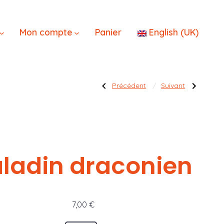
×
Mon compte
Panier
English (UK)
Navigatio
Publication
Publication
Précédent
Suivant
précédente :
suivante :
Aventuriers
Rôdeur
du
drow
Donjon
de
[LOT]
l’article
ladin draconien
7,00
€