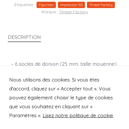
Étiquettes :
,
,
Figurines
Impression 3D
Threat Factory
Marque :
Threat Factory
DESCRIPTION
– 6 socles de donjon (25 mm, taille moyenne)
– 2 socles de donjon (50 mm, grande taille)
Nous utilisons des cookies. Si vous êtes
Échelle : 28 mm.
d'accord, cliquez sur « Accepter tout ». Vous
pouvez également choisir le type de cookies
que vous souhaitez en cliquant sur «
Open
Open
Open
Open
Paramètres ».
Lisez notre politique de cookie
Facebook
Instagram
Mastodon
Bluesky
Mentions légales