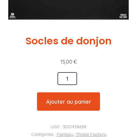
Socles de donjon
15,00
€
quantité
de
Socles
Ajouter au panier
de
donjon
UGS :
3DO438638
Catégories :
Fantasy
,
Threat Factory