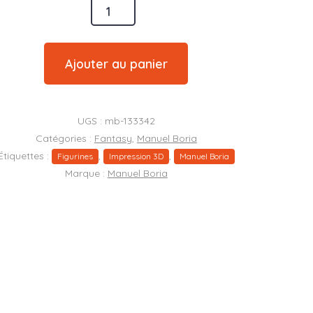
é
Ajouter au panier
UGS :
mb-133342
Catégories :
Fantasy
,
Manuel Boria
Étiquettes :
,
,
Figurines
Impression 3D
Manuel Boria
Marque :
Manuel Boria