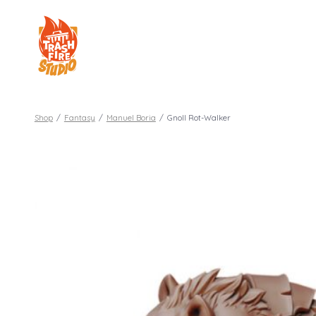
Aller
au
contenu
Shop
/
Fantasy
/
Manuel Boria
/
Gnoll Rot-Walker