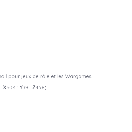
noll pour jeux de rôle et les Wargames.
 :
X
50.4 :
Y
39 :
Z
43.8)