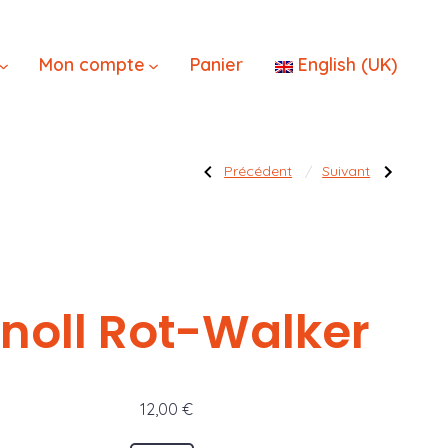
×
Mon compte
Panier
English (UK)
Navigatio
Publication
Publication
Précédent
Suivant
précédente :
suivante :
Guerrier
Guerrier
du
Kobold
peuple
de
corbeau
l’article
noll Rot-Walker
12,00
€