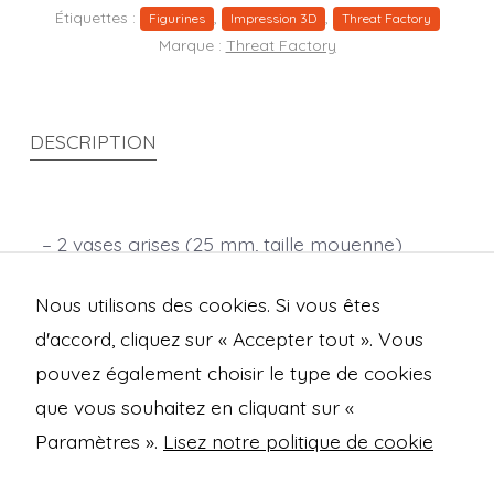
Étiquettes :
,
,
Figurines
Impression 3D
Threat Factory
Marque :
Threat Factory
DESCRIPTION
– 2 vases grises (25 mm, taille moyenne)
socles inclus
Nous utilisons des cookies. Si vous êtes
Échelle : 28 mm
d'accord, cliquez sur « Accepter tout ». Vous
pouvez également choisir le type de cookies
que vous souhaitez en cliquant sur «
Open
Open
Open
Open
Paramètres ».
Lisez notre politique de cookie
Facebook
Instagram
Mastodon
Bluesky
Mentions légales