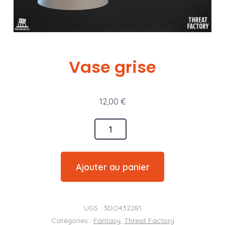
Vase grise
12,00
€
quantité
de
Vase
Ajouter au panier
grise
UGS :
3DO432281
Catégories :
Fantasy
,
Threat Factory