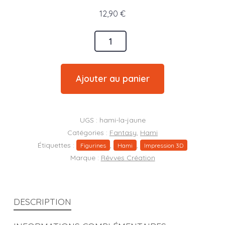
12,90
€
quantité
de
Hami
Ajouter au panier
La
Jaune
(Pisteuse)
UGS :
hami-la-jaune
Catégories :
Fantasy
,
Hami
Étiquettes :
,
,
Figurines
Hami
Impression 3D
Marque :
Rêvves Création
DESCRIPTION