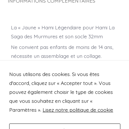
INFORMATIONS COMPLÉMENTAIRES
La « Jaune » Hami Légendaire pour Hami La
Saga des Murmures et son socle 32mm
Ne convient pas enfants de moins de 14 ans,
nécessite un assemblage et un collage.
Impression résine : Trashfire / Alcyon Studio
Nous utilisons des cookies. Si vous êtes
Scultupture: Lux Thantor
d'accord, cliquez sur « Accepter tout ». Vous
pouvez également choisir le type de cookies
que vous souhaitez en cliquant sur «
Open
Open
Open
Open
Paramètres ».
Lisez notre politique de cookie
Facebook
Instagram
Mastodon
Bluesky
Mentions légales
in
in
in
in