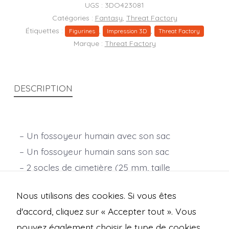
et
UGS :
3DO423081
sans
Catégories :
Fantasy
,
Threat Factory
Étiquettes :
,
,
son
Figurines
Impression 3D
Threat Factory
Marque :
Threat Factory
sac)
DESCRIPTION
– Un fossoyeur humain avec son sac
– Un fossoyeur humain sans son sac
– 2 socles de cimetière (25 mm, taille
moyenne)
Nous utilisons des cookies. Si vous êtes
Échelle : 28 mm.
d'accord, cliquez sur « Accepter tout ». Vous
pouvez également choisir le type de cookies