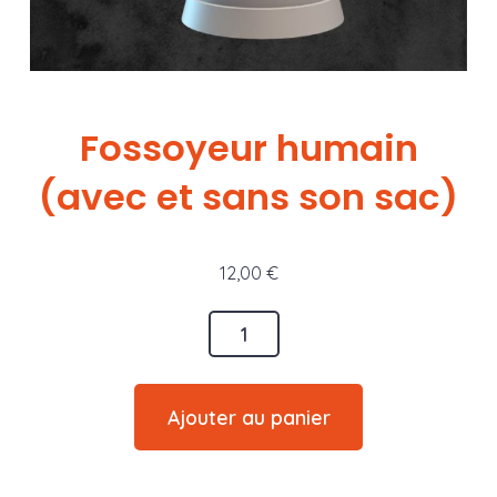
Fossoyeur humain
(avec et sans son sac)
12,00
€
quantité
de
Fossoyeur
Ajouter au panier
humain
(avec