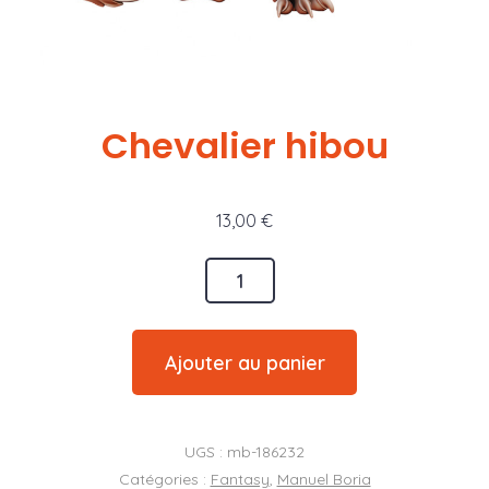
Chevalier hibou
13,00
€
quantité
de
Chevalier
Ajouter au panier
hibou
UGS :
mb-186232
Catégories :
Fantasy
,
Manuel Boria