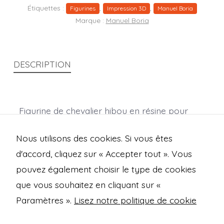
Étiquettes :
,
,
Figurines
Impression 3D
Manuel Boria
Marque :
Manuel Boria
DESCRIPTION
Figurine de chevalier hibou en résine pour
jeux de rôle et wargames.
Nous utilisons des cookies. Si vous êtes
(Dimensions en mm : X 40,5 ; Y 32 ; Z 27,8)
d'accord, cliquez sur « Accepter tout ». Vous
pouvez également choisir le type de cookies
que vous souhaitez en cliquant sur «
Open
Open
Open
Open
Paramètres ».
Lisez notre politique de cookie
Facebook
Instagram
Mastodon
Bluesky
Mentions légales