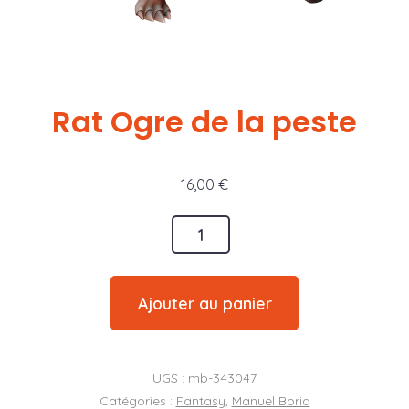
Rat Ogre de la peste
16,00
€
quantité
de
Rat
Ajouter au panier
Ogre
de
la
UGS :
mb-343047
peste
Catégories :
Fantasy
,
Manuel Boria