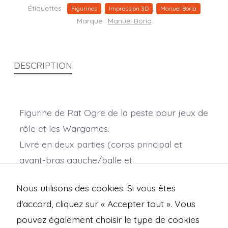
Étiquettes :
,
,
Figurines
Impression 3D
Manuel Boria
Marque :
Manuel Boria
DESCRIPTION
Figurine de Rat Ogre de la peste pour jeux de
rôle et les Wargames.
Livré en deux parties (corps principal et
avant-bras gauche/balle et
chaîne/encensoir)
Nous utilisons des cookies. Si vous êtes
(Taille en mm :
X
65.5 :
Y
48.9 :
Z
35.8)
d'accord, cliquez sur « Accepter tout ». Vous
pouvez également choisir le type de cookies