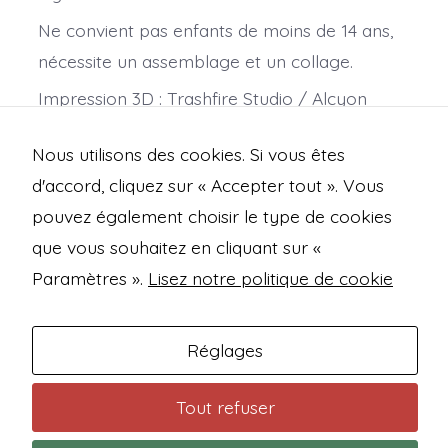
Ne convient pas enfants de moins de 14 ans,
nécessite un assemblage et un collage.
Impression 3D : Trashfire Studio / Alcyon
Studio
Nous utilisons des cookies. Si vous êtes
Modélisation: Cédric Snowmodel
d'accord, cliquez sur « Accepter tout ». Vous
pouvez également choisir le type de cookies
que vous souhaitez en cliquant sur «
Open
Open
Open
Open
Paramètres ».
Lisez notre politique de cookie
Facebook
Instagram
Mastodon
Bluesky
Mentions légales
in
in
in
in
Politique de confidentialité
Réglages
a
a
a
a
new
new
new
new
Conditions générales de vente
Tout refuser
tab
tab
tab
tab
Contact