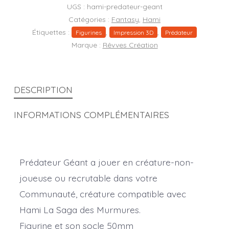
UGS :
hami-predateur-geant
Catégories :
Fantasy
,
Hami
Étiquettes :
,
,
Figurines
Impression 3D
Prédateur
Marque :
Rêvves Création
DESCRIPTION
INFORMATIONS COMPLÉMENTAIRES
Prédateur Géant a jouer en créature-non-
joueuse ou recrutable dans votre
Communauté, créature compatible avec
Hami La Saga des Murmures.
Figurine et son socle 50mm