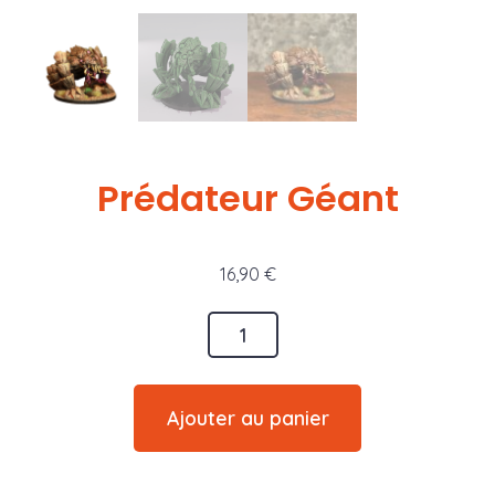
Prédateur Géant
16,90
€
quantité
de
Prédateur
Ajouter au panier
Géant