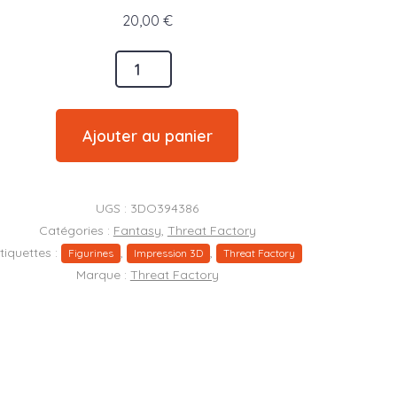
20,00
€
é
Ajouter au panier
hages
UGS :
3DO394386
Catégories :
Fantasy
,
Threat Factory
tiquettes :
,
,
Figurines
Impression 3D
Threat Factory
Marque :
Threat Factory