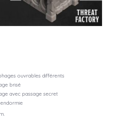
hages ouvrables différents
age brisé
age avec passage secret
 endormie
m.