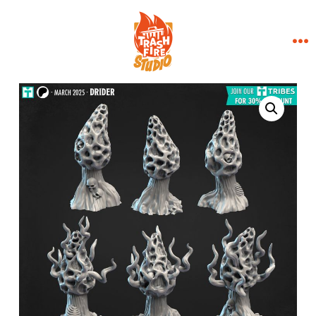
Aller
×
au
contenu
Me