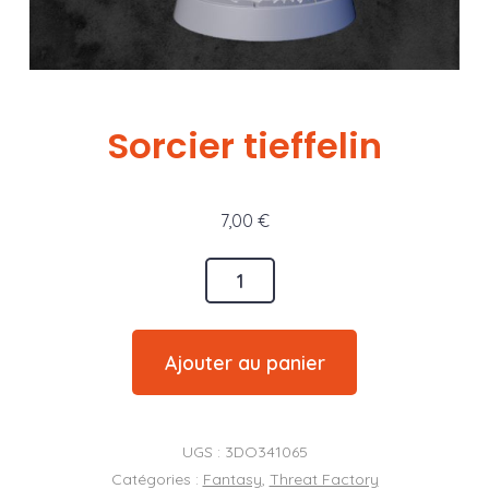
Sorcier tieffelin
7,00
€
quantité
de
Sorcier
Ajouter au panier
tieffelin
UGS :
3DO341065
Catégories :
Fantasy
,
Threat Factory