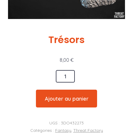
Trésors
8,00
€
quantité
de
Trésors
Ajouter au panier
UGS :
3DO432273
Catégories :
Fantasy
,
Threat Factory