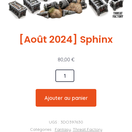
[Août 2024] Sphinx
80,00
€
quantité
de
[Août
Ajouter au panier
2024]
Sphinx
UGS :
3DO397630
Catégories :
Fantasy
,
Threat Factory