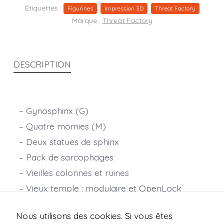
Étiquettes :
,
,
Figurines
Impression 3D
Threat Factory
Marque :
Threat Factory
DESCRIPTION
– Gynosphinx (G)
– Quatre momies (M)
– Deux statues de sphinx
– Pack de sarcophages
– Vieilles colonnes et ruines
– Vieux temple : modulaire et OpenLock
– Socles de vieux temple
Nous utilisons des cookies. Si vous êtes
Échelle : 28 mm