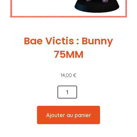
Bae Victis : Bunny
75MM
14,00
€
quantité
de
Bae
Ajouter au panier
Victis
: