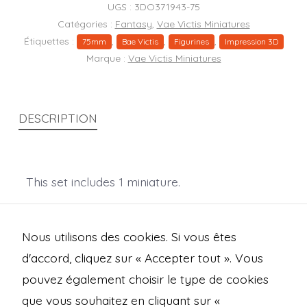
Bunny
UGS :
3DO371943-75
75MM
Catégories :
Fantasy
,
Vae Victis Miniatures
Étiquettes :
,
,
,
75mm
Bae Victis
Figurines
Impression 3D
Marque :
Vae Victis Miniatures
DESCRIPTION
This set includes 1 miniature.
Easy-to-print !Easy-to-paint !
Nous utilisons des cookies. Si vous êtes
d'accord, cliquez sur « Accepter tout ». Vous
pouvez également choisir le type de cookies
que vous souhaitez en cliquant sur «