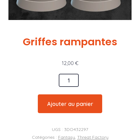
Griffes rampantes
12,00
€
quantité
de
Griffes
Ajouter au panier
rampantes
UGS :
3DO432297
Catégories :
Fantasy
,
Threat Factory