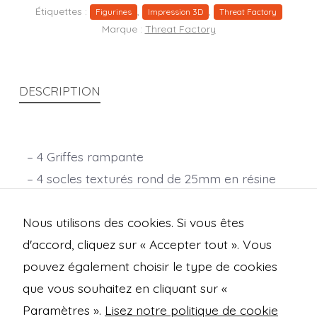
Étiquettes :
,
,
Figurines
Impression 3D
Threat Factory
Marque :
Threat Factory
DESCRIPTION
– 4 Griffes rampante
– 4 socles texturés rond de 25mm en résine
Echelle 28mm
Nous utilisons des cookies. Si vous êtes
d'accord, cliquez sur « Accepter tout ». Vous
pouvez également choisir le type de cookies
que vous souhaitez en cliquant sur «
Open
Open
Open
Open
Paramètres ».
Lisez notre politique de cookie