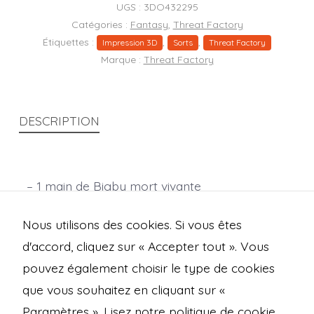
mort
UGS :
3DO432295
vivante
Catégories :
Fantasy
,
Threat Factory
Étiquettes :
,
,
Impression 3D
Sorts
Threat Factory
Marque :
Threat Factory
DESCRIPTION
– 1 main de Bigby mort vivante
– 1 socle texturé rond de 50mm
Nous utilisons des cookies. Si vous êtes
Echelle 28mm
d'accord, cliquez sur « Accepter tout ». Vous
pouvez également choisir le type de cookies
que vous souhaitez en cliquant sur «
Open
Open
Open
Open
Paramètres ».
Lisez notre politique de cookie