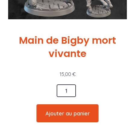
Main de Bigby mort
vivante
15,00
€
quantité
de
Main
Ajouter au panier
de
Bigby