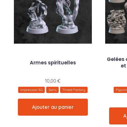
Gelées 
Armes spirituelles
et
10,00
€
Impression 3D
Sorts
Threat Factory
Figuri
Ajouter au panier
A