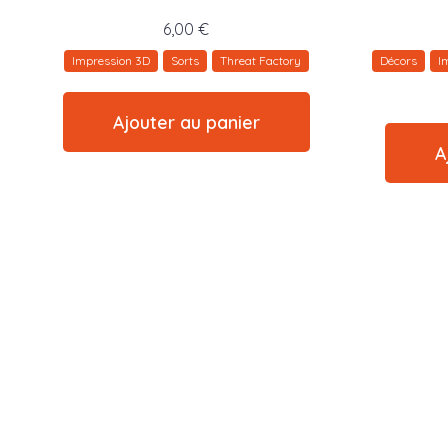
6,00
€
Impression 3D
Sorts
Threat Factory
Décors
I
Ajouter au panier
A