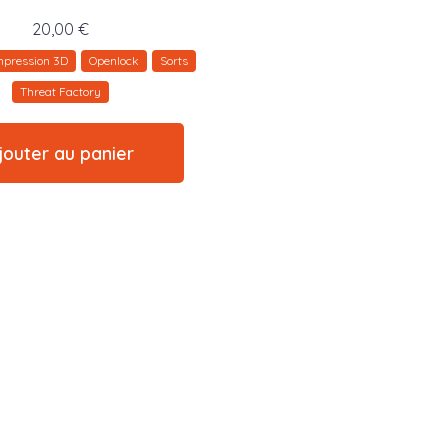
20,00
€
mpression 3D
Openlock
Sorts
Threat Factory
jouter au panier