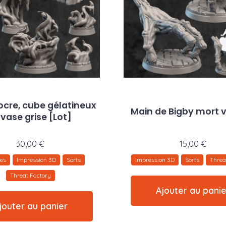
ocre, cube gélatineux
Main de Bigby mort 
 vase grise [Lot]
30,00
€
15,00
€
nes
Impression 3D
Sorts
Impression 3D
Sorts
Threa
Threat Factory
Ajouter au panie
jouter au panier