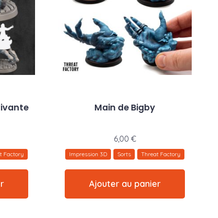
vivante
Main de Bigby
6,00
€
t Factory
Impression 3D
Sorts
Threat Factory
r
Ajouter au panier