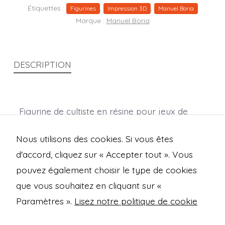
Étiquettes :
,
,
Figurines
Impression 3D
Manuel Boria
Marque :
Manuel Boria
DESCRIPTION
Figurine de cultiste en résine pour jeux de
rôle et wargames.
Nous utilisons des cookies. Si vous êtes
(Dimensions en mm : X 34,5 ; Y 27 ; Z 18,8)
d'accord, cliquez sur « Accepter tout ». Vous
pouvez également choisir le type de cookies
que vous souhaitez en cliquant sur «
Open
Open
Open
Open
Paramètres ».
Lisez notre politique de cookie
Facebook
Instagram
Mastodon
Bluesky
Mentions légales