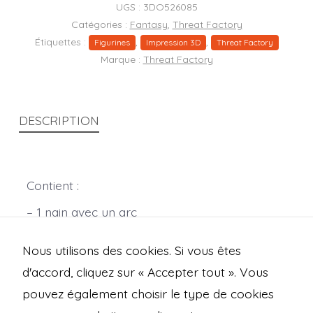
nain
UGS :
3DO526085
avec
Catégories :
Fantasy
,
Threat Factory
Étiquettes :
,
,
un
Figurines
Impression 3D
Threat Factory
Marque :
Threat Factory
arc
DESCRIPTION
Contient :
– 1 nain avec un arc
– un socle de 25mm
Nous utilisons des cookies. Si vous êtes
Echelle 28mm
d'accord, cliquez sur « Accepter tout ». Vous
pouvez également choisir le type de cookies