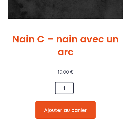
Nain C – nain avec un
arc
10,00
€
quantité
de
Nain
Ajouter au panier
C
-