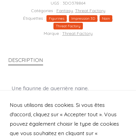
Thotra
UGS :
3DO378864
Catégories :
Fantasy
,
Threat Factory
Étiquettes :
,
,
,
Figurines
Impression 3D
Nain
Threat Factory
Marque :
Threat Factory
DESCRIPTION
Une figurine de guerrière naine.
socle fournis (pla)
Nous utilisons des cookies. Si vous êtes
Echelle : 28mm
d'accord, cliquez sur « Accepter tout ». Vous
pouvez également choisir le type de cookies
que vous souhaitez en cliquant sur «