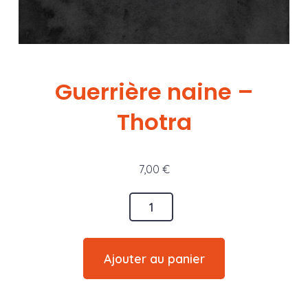
Guerrière naine –
Thotra
7,00
€
quantité
de
Guerrière
Ajouter au panier
naine
-