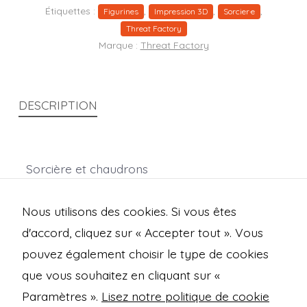
Étiquettes :
,
,
,
Figurines
Impression 3D
Sorcier·e
Threat Factory
Marque :
Threat Factory
DESCRIPTION
Sorcière et chaudrons
socle fournis (PLA)
Nous utilisons des cookies. Si vous êtes
Echelle : 28mm
d'accord, cliquez sur « Accepter tout ». Vous
pouvez également choisir le type de cookies
que vous souhaitez en cliquant sur «
Open
Open
Open
Open
Paramètres ».
Lisez notre politique de cookie