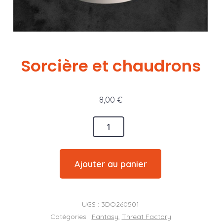
Sorcière et chaudrons
8,00
€
quantité
de
Sorcière
Ajouter au panier
et
chaudrons
UGS :
3DO260501
Catégories :
Fantasy
,
Threat Factory