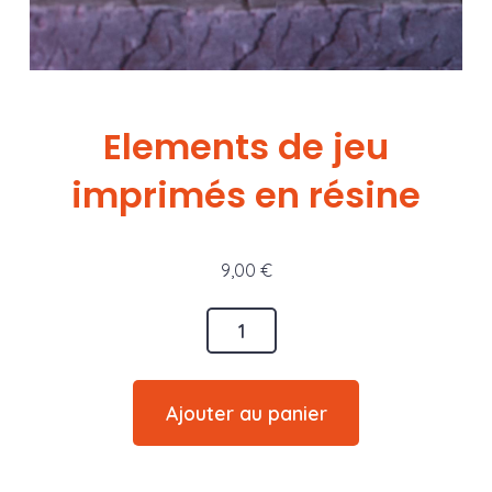
Elements de jeu
imprimés en résine
9,00
€
quantité
de
Elements
Ajouter au panier
de
jeu