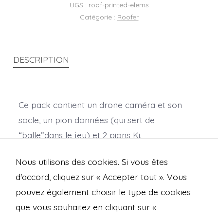
imprimés
UGS :
roof-printed-elems
en
Catégorie :
Roofer
résine
DESCRIPTION
Ce pack contient un drone caméra et son
socle, un pion données (qui sert de
“balle”dans le jeu) et 2 pions Ki.
Imprimé en résine ABS like, la couleur peut
Nous utilisons des cookies. Si vous êtes
varier.
d'accord, cliquez sur « Accepter tout ». Vous
pouvez également choisir le type de cookies
que vous souhaitez en cliquant sur «
Open
Open
Open
Open