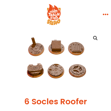
Aller
×
au
contenu
Me
6 Socles Roofer