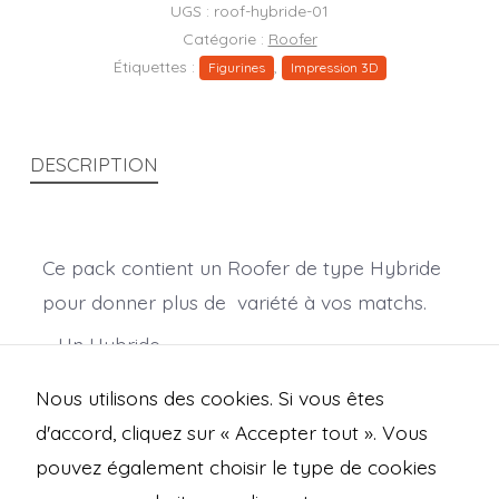
Hybride
UGS :
roof-hybride-01
Catégorie :
Roofer
Étiquettes :
,
Figurines
Impression 3D
DESCRIPTION
Ce pack contient un Roofer de type Hybride
pour donner plus de variété à vos matchs.
– Un Hybride.
– 1 Socles décoré 32mm.
Nous utilisons des cookies. Si vous êtes
– 3 Têtes (requin, geko, chauve-souris).
d'accord, cliquez sur « Accepter tout ». Vous
pouvez également choisir le type de cookies