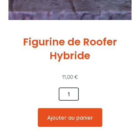
Figurine de Roofer
Hybride
11,00
€
quantité
de
Figurine
Ajouter au panier
de
Roofer