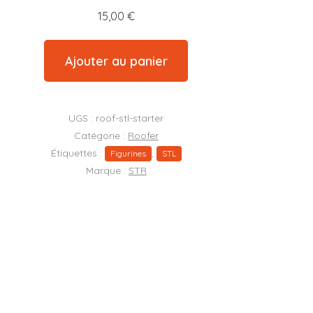
15,00
€
é
Ajouter au panier
UGS :
roof-stl-starter
Catégorie :
Roofer
Étiquettes :
,
Figurines
STL
s)
Marque :
STR