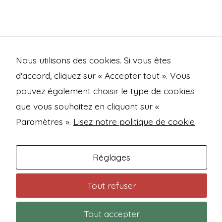
Nous utilisons des cookies. Si vous êtes
d'accord, cliquez sur « Accepter tout ». Vous
pouvez également choisir le type de cookies
que vous souhaitez en cliquant sur «
Open
Open
Open
Open
Paramètres ».
Lisez notre politique de cookie
Facebook
Instagram
Mastodon
Bluesky
Mentions légales
in
in
in
in
Politique de confidentialité
Réglages
a
a
a
a
new
new
new
new
Conditions générales de vente
Tout refuser
tab
tab
tab
tab
Contact
Tout accepter
© 2026
Trashfire Studio