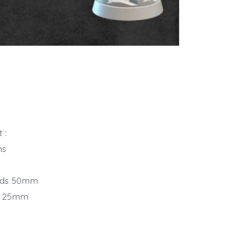
 :
ns
onds 50mm
nd 25mm