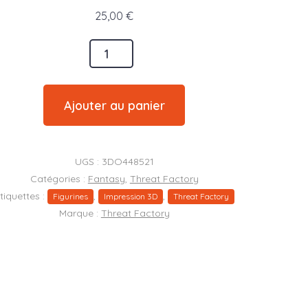
25,00
€
é
Ajouter au panier
UGS :
3DO448521
s)
Catégories :
Fantasy
,
Threat Factory
tiquettes :
,
,
Figurines
Impression 3D
Threat Factory
Marque :
Threat Factory