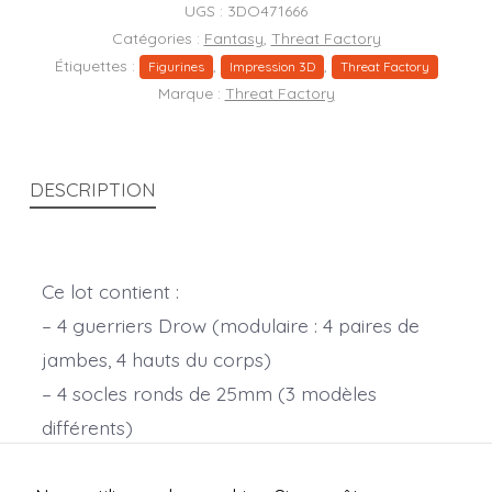
guerriers
UGS :
3DO471666
Drow
Catégories :
Fantasy
,
Threat Factory
Étiquettes :
,
,
(modulaire)
Figurines
Impression 3D
Threat Factory
Marque :
Threat Factory
DESCRIPTION
Ce lot contient :
– 4 guerriers Drow (modulaire : 4 paires de
jambes, 4 hauts du corps)
– 4 socles ronds de 25mm (3 modèles
différents)
Echelle 28mm