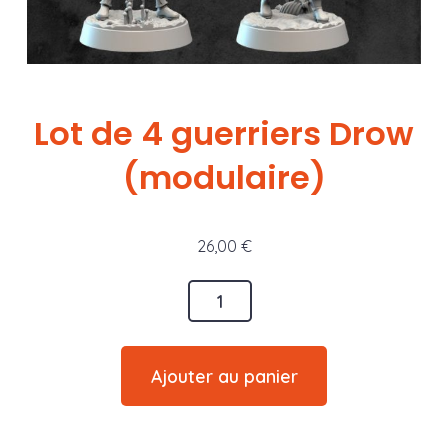
Lot de 4 guerriers Drow
(modulaire)
26,00
€
quantité
de
Lot
Ajouter au panier
de
4