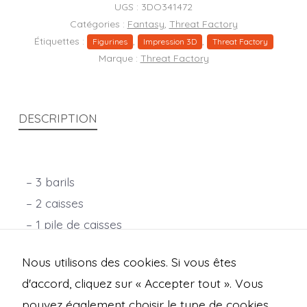
UGS :
3DO341472
Catégories :
Fantasy
,
Threat Factory
Étiquettes :
,
,
Figurines
Impression 3D
Threat Factory
Marque :
Threat Factory
DESCRIPTION
– 3 barils
– 2 caisses
– 1 pile de caisses
– 3 coffres
Nous utilisons des cookies. Si vous êtes
Échelle : 28 mm.
d'accord, cliquez sur « Accepter tout ». Vous
pouvez également choisir le type de cookies