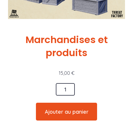
Marchandises et
produits
15,00
€
quantité
de
Marchandises
Ajouter au panier
et
produits