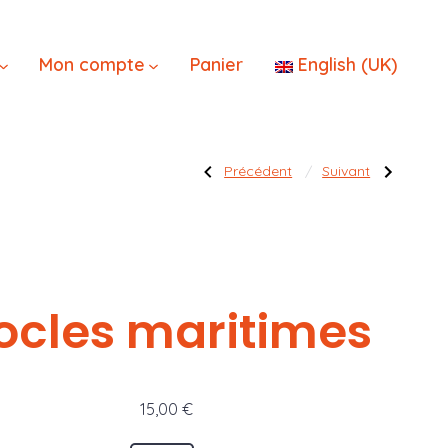
×
Mon compte
Panier
English (UK)
Navigatio
Publication
Publication
Précédent
Suivant
précédente :
suivante :
Marchandises
Canons
et
produits
de
l’article
ocles maritimes
15,00
€