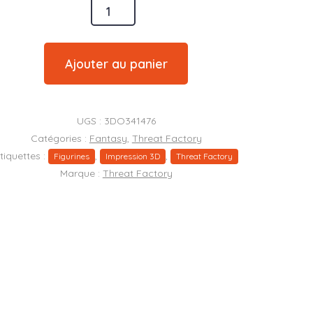
é
Ajouter au panier
es
UGS :
3DO341476
Catégories :
Fantasy
,
Threat Factory
tiquettes :
,
,
Figurines
Impression 3D
Threat Factory
Marque :
Threat Factory