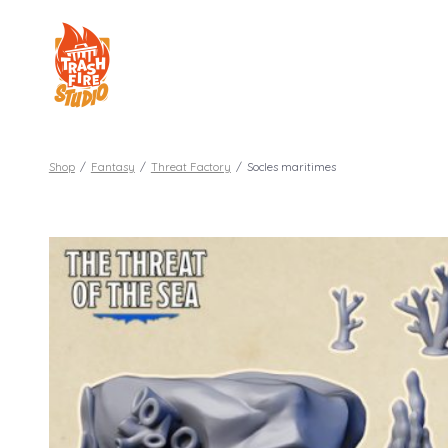
Aller
au
contenu
Shop
/
Fantasy
/
Threat Factory
/
Socles maritimes