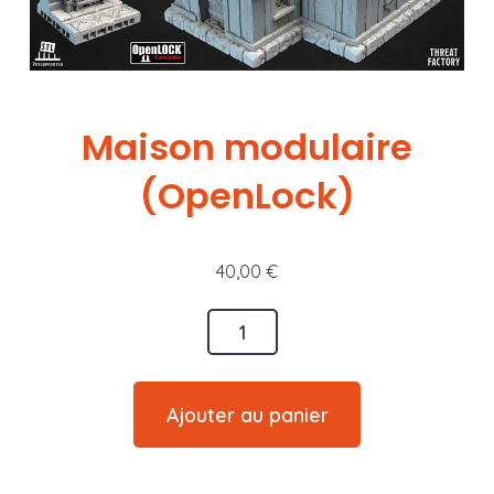
Maison modulaire
(OpenLock)
40,00
€
quantité
de
Maison
Ajouter au panier
modulaire
(OpenLock)