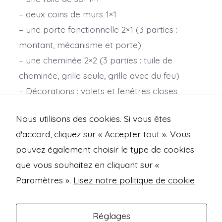
– deux coins de murs 1×1
– une porte fonctionnelle 2×1 (3 parties :
montant, mécanisme et porte)
– une cheminée 2×2 (3 parties : tuile de
cheminée, grille seule, grille avec du feu)
– Décorations : volets et fenêtres closes
– clips OpenLock PLA
Nous utilisons des cookies. Si vous êtes
Echelle 28mm
d'accord, cliquez sur « Accepter tout ». Vous
pouvez également choisir le type de cookies
que vous souhaitez en cliquant sur «
Open
Open
Open
Open
Paramètres ».
Lisez notre politique de cookie
Facebook
Instagram
Mastodon
Bluesky
Mentions légales
in
in
in
in
Politique de confidentialité
Réglages
a
a
a
a