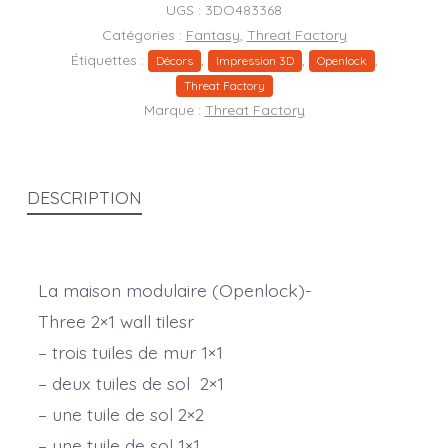
UGS :
3DO483368
Catégories :
Fantasy
,
Threat Factory
Étiquettes :
,
,
,
Décors
Impression 3D
Openlock
Threat Factory
Marque :
Threat Factory
DESCRIPTION
La maison modulaire (Openlock)-
Three 2×1 wall tilesr
– trois tuiles de mur 1×1
– deux tuiles de sol 2×1
– une tuile de sol 2×2
– une tuile de sol 1×1